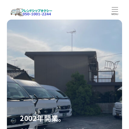
メ
イ
MENU
ン
コ
ン
テ
ン
ツ
へ
移
動
2002年開業。