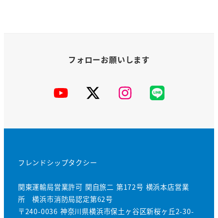
YouTube
X
Instagram
公
式
LINE
フレンドシップタクシー
関東運輸局営業許可 関自旅二 第172号 横浜本店営業
所 横浜市消防局認定第62号
〒240-0036 神奈川県横浜市保土ヶ谷区新桜ヶ丘2-30-