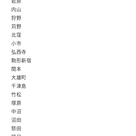
岩原
内山
狩野
苅野
北窪
小市
弘西寺
駒形新宿
関本
大雄町
千津島
竹松
塚原
中沼
沼田
怒田