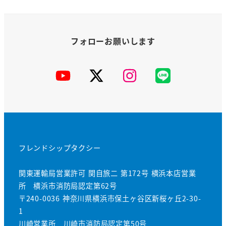
YouTube
X
Instagram
公
式
LINE
フレンドシップタクシー
関東運輸局営業許可 関自旅二 第172号 横浜本店営業
所 横浜市消防局認定第62号
〒240-0036 神奈川県横浜市保土ヶ谷区新桜ヶ丘2-30-
1
川崎営業所 川崎市消防局認定第50号