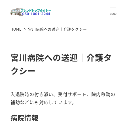
メ
イ
MENU
ン
HOME
宮川病院への送迎｜介護タクシー
コ
ン
テ
ン
宮川病院への送迎｜介護タ
ツ
クシー
へ
移
動
入退院時の付き添い、受付サポート、院内移動の
補助などにも対応しています。
病院情報