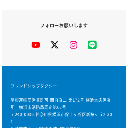
YouTube
X
Instagram
公
式
LINE
フレンドシップタクシー
関東運輸局営業許可 関自旅二 第172号 横浜本店営業
所 横浜市消防局認定第62号
〒240-0036 神奈川県横浜市保土ヶ谷区新桜ヶ丘2-30-
1