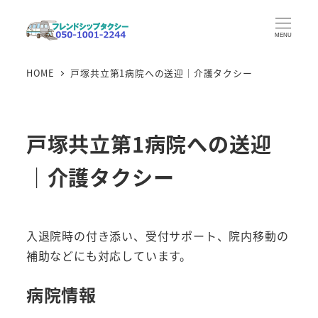
メ
イ
MENU
ン
HOME
戸塚共立第1病院への送迎｜介護タクシー
コ
ン
テ
ン
戸塚共立第1病院への送迎
ツ
｜介護タクシー
へ
移
動
入退院時の付き添い、受付サポート、院内移動の
補助などにも対応しています。
病院情報