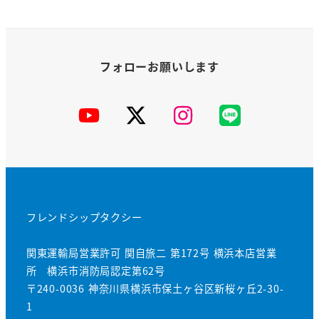
YouTube
X
Instagram
公
式
LINE
フレンドシップタクシー
関東運輸局営業許可 関自旅二 第172号 横浜本店営業
所 横浜市消防局認定第62号
〒240-0036 神奈川県横浜市保土ヶ谷区新桜ヶ丘2-30-
1