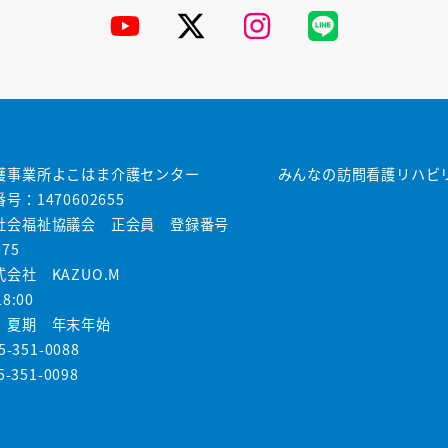
YouTube
X
Instagram
公
式
LINE
護事業所よこはま介護センター
みんなの訪問看護リハビ
号：1470602655
社会福祉協議会 正会員 登録番号
075
会社 KAZUO.M
8:00
 夏期 年末年始
5-351-0088
5-351-0098