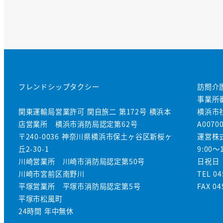
フレンドシップタクシー
訪問介
事業所番
関東運輸局営業許可 関自旅二 第172号 横浜本
横浜市
店営業所 横浜市消防局認定第62号
A0070
〒240-0036 神奈川県横浜市保土ヶ谷区新桜ヶ
運営株式
丘2-30-1
9:00～1
川崎営業所 川崎市消防局認定第50号
日祝日
川崎市宮前区南野川
TEL 04
平塚営業所 平塚市消防局認定第5号
FAX 04
平塚市松風町
24時間 年中無休