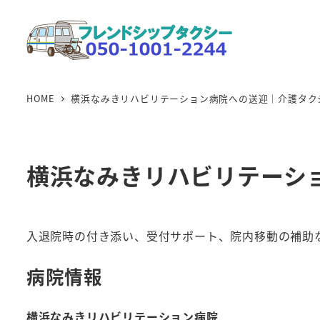
メ
イ
ン
コ
ン
HOME
横浜なみきリハビリテーション病院への送迎｜介護タク
テ
ン
ツ
横浜なみきリハビリテーシ
へ
移
動
入退院時の付き添い、受付サポート、院内移動の補助
病院情報
横浜なみきリハビリテーション病院