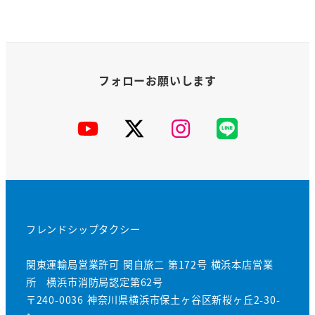
YouTube
X
Instagram
公
式
LINE
フレンドシップタクシー
関東運輸局営業許可 関自旅二 第172号 横浜本店営業
所 横浜市消防局認定第62号
〒240-0036 神奈川県横浜市保土ヶ谷区新桜ヶ丘2-30-