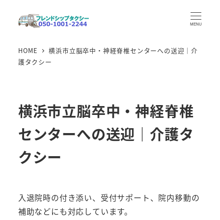
メ
イ
MENU
ン
HOME
横浜市立脳卒中・神経脊椎センターへの送迎｜介
コ
護タクシー
ン
テ
ン
横浜市立脳卒中・神経脊椎
ツ
へ
センターへの送迎｜介護タ
移
動
クシー
入退院時の付き添い、受付サポート、院内移動の
補助などにも対応しています。