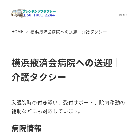
メ
イ
MENU
ン
HOME
横浜掖済会病院への送迎｜介護タクシー
コ
ン
テ
ン
横浜掖済会病院への送迎｜
ツ
介護タクシー
へ
移
動
入退院時の付き添い、受付サポート、院内移動の
補助などにも対応しています。
病院情報