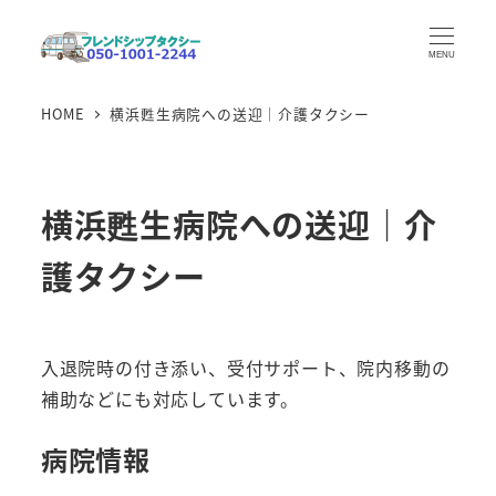
メ
イ
MENU
ン
HOME
横浜甦生病院への送迎｜介護タクシー
コ
ン
テ
ン
横浜甦生病院への送迎｜介
ツ
護タクシー
へ
移
動
入退院時の付き添い、受付サポート、院内移動の
補助などにも対応しています。
病院情報