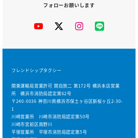
YouTube
X
Instagram
公
式
LINE
フレンドシップタクシー
関東運輸局営業許可 関自旅二 第172号 横浜本店営業
所 横浜市消防局認定第62号
〒240-0036 神奈川県横浜市保土ヶ谷区新桜ヶ丘2-30-
1
川崎営業所 川崎市消防局認定第50号
川崎市宮前区南野川
平塚営業所 平塚市消防局認定第5号