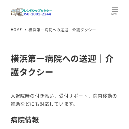
メ
イ
MENU
ン
HOME
横浜第一病院への送迎｜介護タクシー
コ
ン
テ
ン
横浜第一病院への送迎｜介
ツ
護タクシー
へ
移
動
入退院時の付き添い、受付サポート、院内移動の
補助などにも対応しています。
病院情報