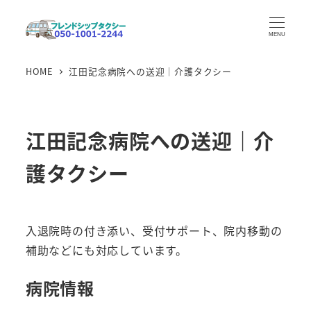
メ
イ
MENU
ン
HOME
江田記念病院への送迎｜介護タクシー
コ
ン
テ
ン
江田記念病院への送迎｜介
ツ
護タクシー
へ
移
動
入退院時の付き添い、受付サポート、院内移動の
補助などにも対応しています。
病院情報