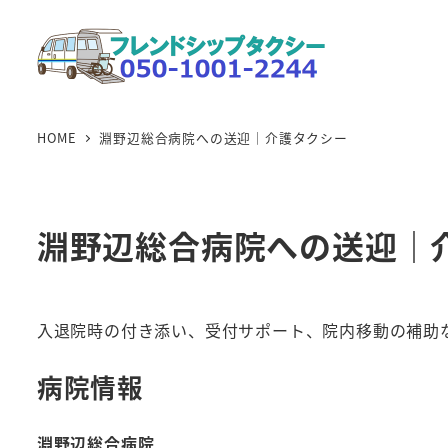
メ
イ
ン
コ
ン
HOME
淵野辺総合病院への送迎｜介護タクシー
テ
ン
ツ
淵野辺総合病院への送迎｜
へ
移
動
入退院時の付き添い、受付サポート、院内移動の補助
病院情報
淵野辺総合病院