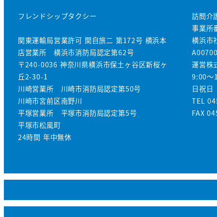
フレンドシップタクシー
訪問介
事業所番
関東運輸局営業許可 関自旅二 第172号 横浜本
横浜市
店営業所 横浜市消防局認定第62号
A0070
〒240-0036 神奈川県横浜市保土ヶ谷区新桜ヶ
運営株式
丘2-30-1
9:00～1
川崎営業所 川崎市消防局認定第50号
日祝日
川崎市宮前区南野川
TEL 04
平塚営業所 平塚市消防局認定第5号
FAX 04
平塚市松風町
24時間 年中無休