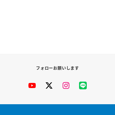
YouTube
X
Instagram
公
式
LINE