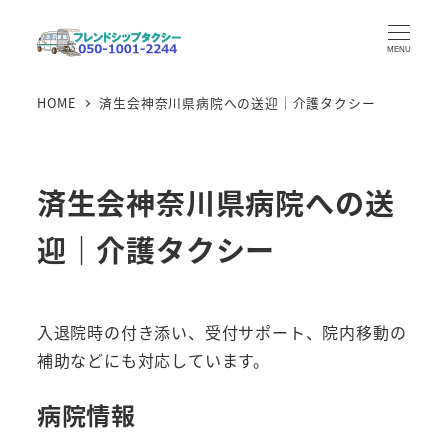
メ
イ
MENU
ン
HOME
済生会神奈川県病院への送迎｜介護タクシー
コ
ン
テ
ン
済生会神奈川県病院への送
ツ
迎｜介護タクシー
へ
移
動
入退院時の付き添い、受付サポート、院内移動の
補助などにも対応しています。
病院情報