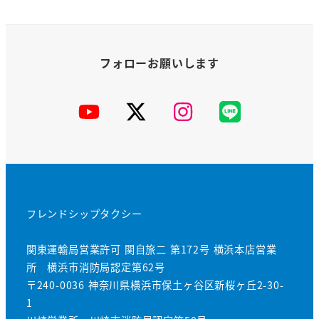
YouTube
X
Instagram
公
式
LINE
フレンドシップタクシー
関東運輸局営業許可 関自旅二 第172号 横浜本店営業
所 横浜市消防局認定第62号
〒240-0036 神奈川県横浜市保土ヶ谷区新桜ヶ丘2-30-
1