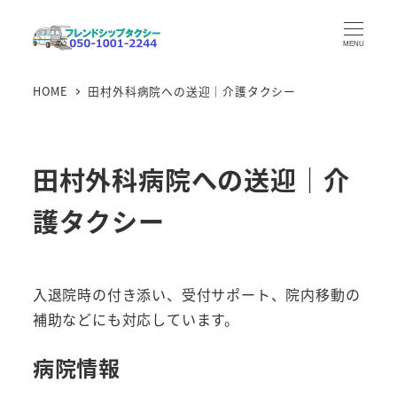
メ
イ
MENU
ン
HOME
田村外科病院への送迎｜介護タクシー
コ
ン
テ
ン
田村外科病院への送迎｜介
ツ
護タクシー
へ
移
動
入退院時の付き添い、受付サポート、院内移動の
補助などにも対応しています。
病院情報