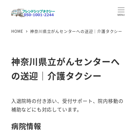
メ
イ
MENU
ン
HOME
神奈川県立がんセンターへの送迎｜介護タクシー
コ
ン
テ
ン
神奈川県立がんセンターへ
ツ
の送迎｜介護タクシー
へ
移
動
入退院時の付き添い、受付サポート、院内移動の
補助などにも対応しています。
病院情報