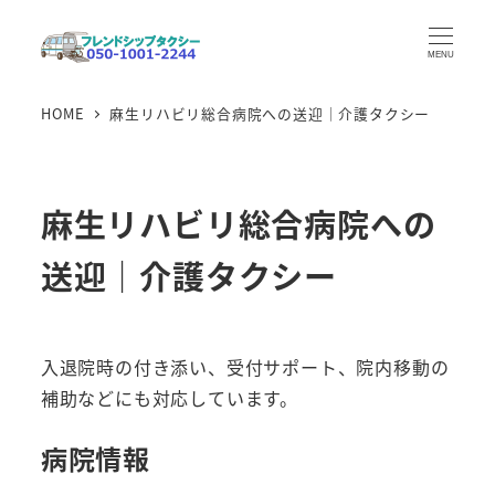
メ
イ
MENU
ン
HOME
麻生リハビリ総合病院への送迎｜介護タクシー
コ
ン
テ
ン
麻生リハビリ総合病院への
ツ
送迎｜介護タクシー
へ
移
動
入退院時の付き添い、受付サポート、院内移動の
補助などにも対応しています。
病院情報