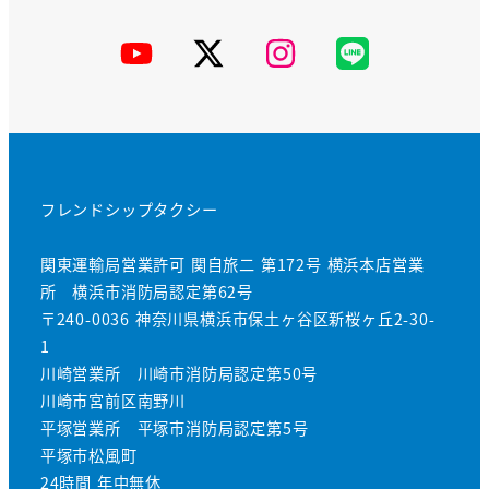
YouTube
X
Instagram
公
式
LINE
フレンドシップタクシー
関東運輸局営業許可 関自旅二 第172号 横浜本店営業
所 横浜市消防局認定第62号
〒240-0036 神奈川県横浜市保土ヶ谷区新桜ヶ丘2-30-
1
川崎営業所 川崎市消防局認定第50号
川崎市宮前区南野川
平塚営業所 平塚市消防局認定第5号
平塚市松風町
24時間 年中無休