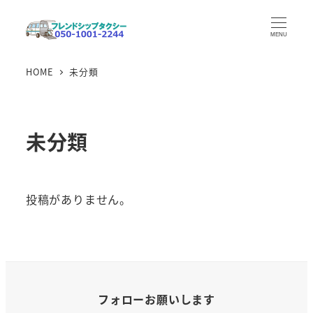
メ
イ
MENU
ン
HOME
未分類
コ
ン
テ
ン
未分類
ツ
へ
移
投稿がありません。
動